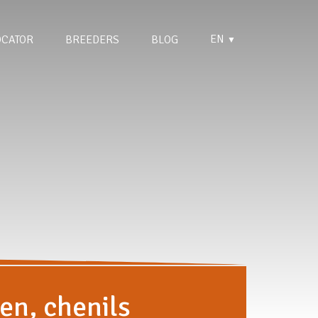
EN
OCATOR
BREEDERS
BLOG
▼
en, chenils