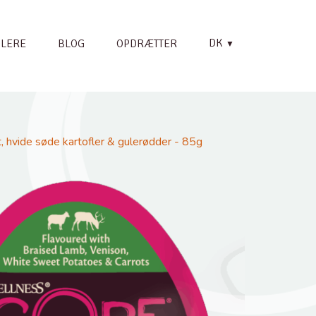
DK
LERE
BLOG
OPDRÆTTER
▼
 hvide søde kartofler & gulerødder - 85g