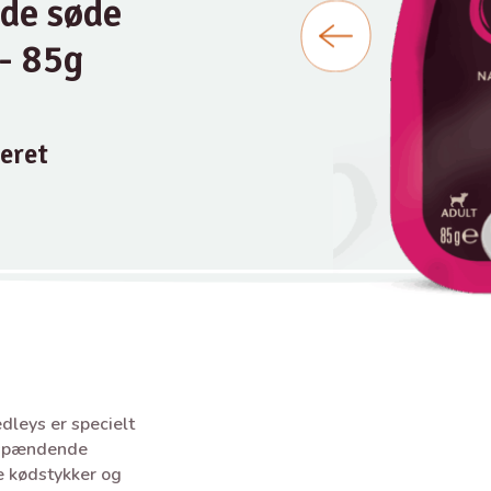
ide søde
 - 85g
eret
leys er specielt
, spændende
e kødstykker og