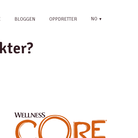
NO
E
BLOGGEN
OPPDRETTER
▼
kter?