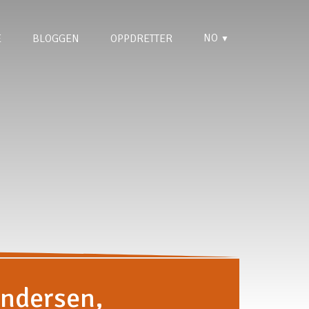
NO
E
BLOGGEN
OPPDRETTER
▼
Andersen,