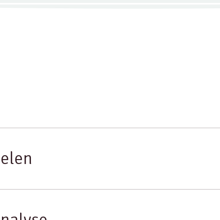
elen
nalyse