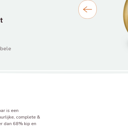
t
bbele
r is een
urlijke, complete &
er dan 68% kip en