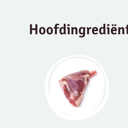
Hoofdingrediën