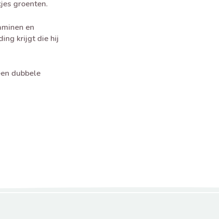
jes groenten.
taminen en
ng krijgt die hij
een dubbele