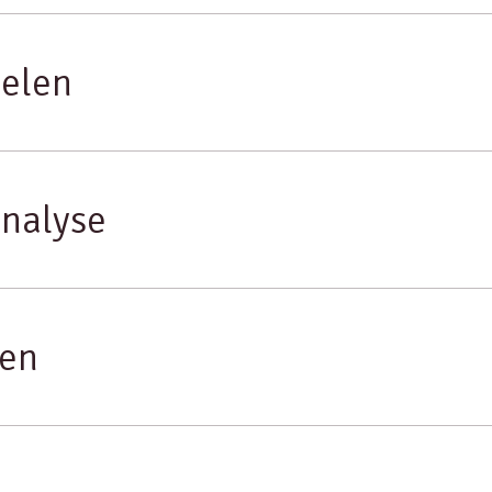
elen
nalyse
nen