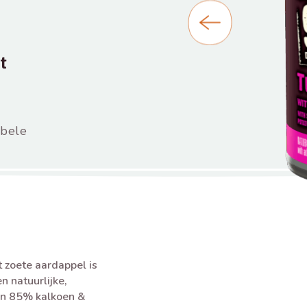
t
bbele
zoete aardappel is
n natuurlijke,
an 85% kalkoen &