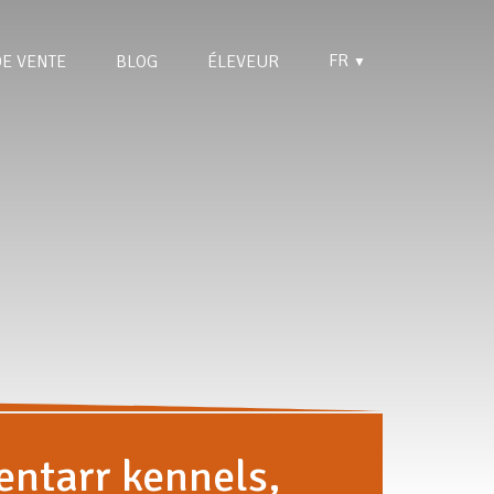
FR
DE VENTE
BLOG
ÉLEVEUR
▼
entarr kennels,