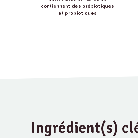
contiennent des prébiotiques
et probiotiques
Ingrédient(s) cl