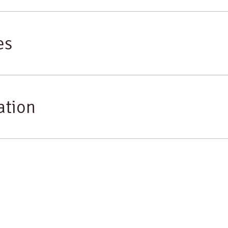
es
ation