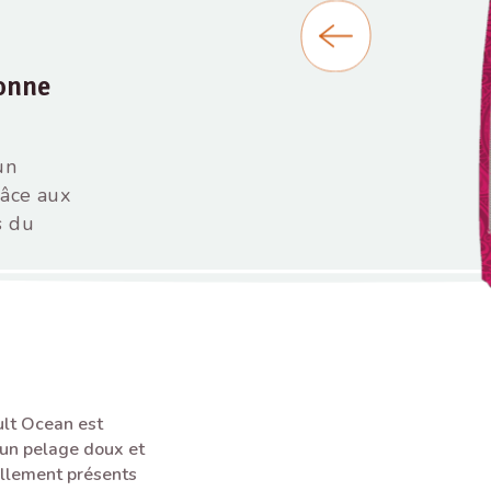
bonne
un
râce aux
s du
lt Ocean est
 un pelage doux et
ellement présents