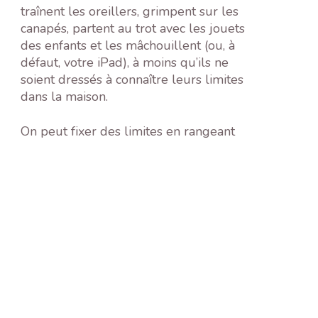
traînent les oreillers, grimpent sur les
canapés, partent au trot avec les jouets
des enfants et les mâchouillent (ou, à
défaut, votre iPad), à moins qu’ils ne
soient dressés à connaître leurs limites
dans la maison.
On peut fixer des limites en rangeant
certains objets là où les chiens ne
peuvent pas les atteindre. Ils peuvent
également être fixés en créant des
espaces désignés pour que votre chien
puisse profiter de votre compagnie ou
être sociable.
6. LES FRIANDISES ET LES
RESTES DE REPAS DONNÉS
À VOTRE CHIEN DOIVENT