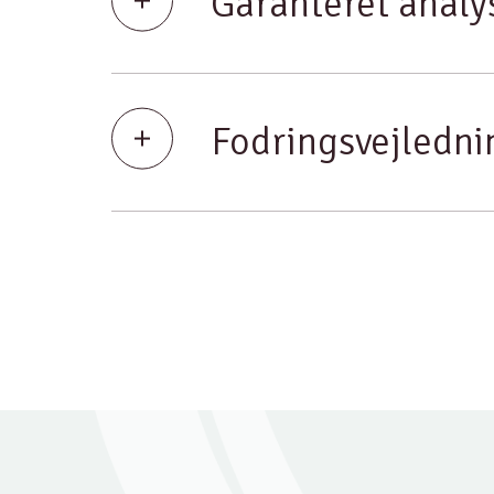
Garanteret analy
Fodringsvejledni