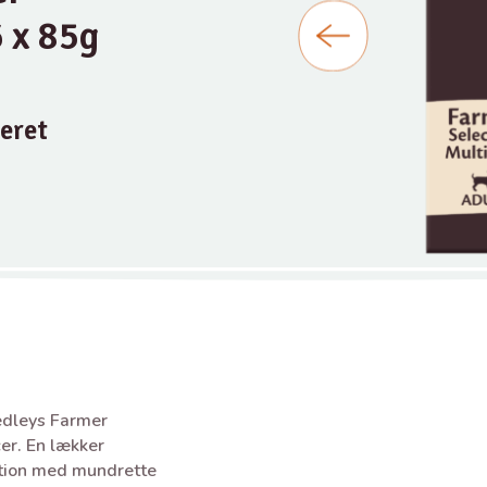
6 x 85g
eret
dleys Farmer
er. En lækker
ation med mundrette