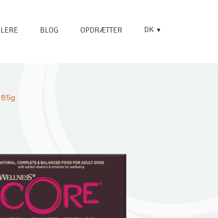
DK
LERE
BLOG
OPDRÆTTER
▼
x 85g