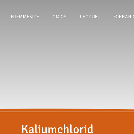
HJEMMESIDE
OM OS
PRODUKT
FORHAND
Kaliumchlorid