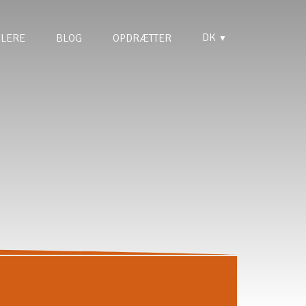
DK
LERE
BLOG
OPDRÆTTER
▼