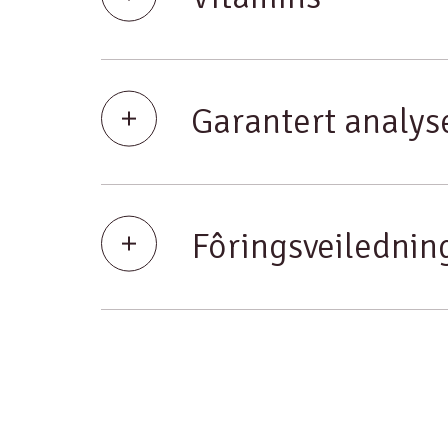
Garantert analys
Fôringsveilednin