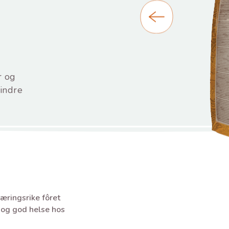
r og
indre
næringsrike fôret
t og god helse hos