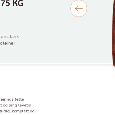
,75 KG
 en slank
oteiner
nærings tette
kt og lang levetid
turlig, komplett og