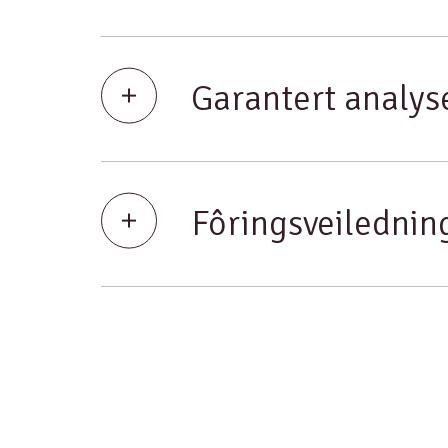
Garantert analys
Fôringsveilednin