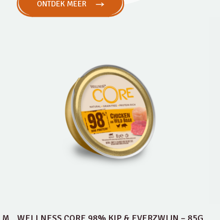
ONTDEK MEER
LM
WELLNESS CORE 98% KIP & EVERZWIJN – 85G