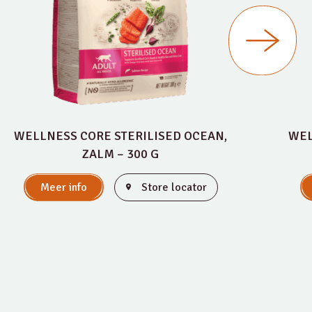
WELLNESS CORE STERILISED OCEAN,
WEL
ZALM – 300 G
Meer info
Store locator