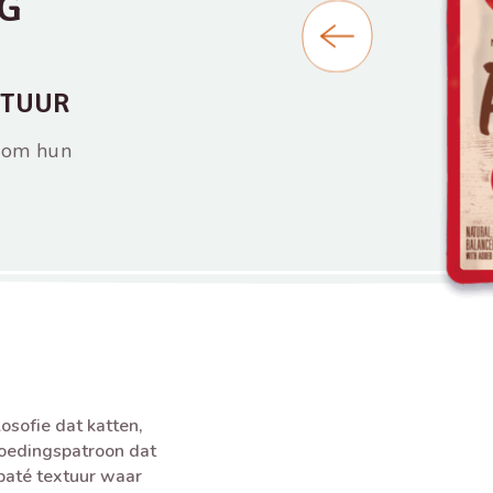
5G
XTUUR
é om hun
sofie dat katten,
voedingspatroon dat
 paté textuur waar