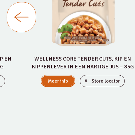
P EN
WELLNESS CORE TENDER CUTS, KIP EN
5G
KIPPENLEVER IN EEN HARTIGE JUS – 85G
r
Meer info
Store locator