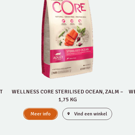
T
WELLNESS CORE STERILISED OCEAN, ZALM –
WE
1,75 KG
Meer info
Vind een winkel