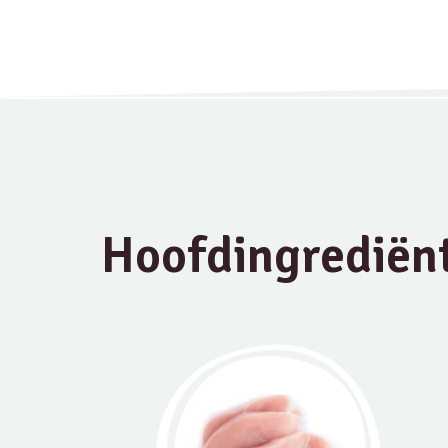
Hoofdingrediën