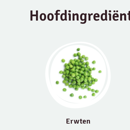
Hoofdingrediën
Erwten