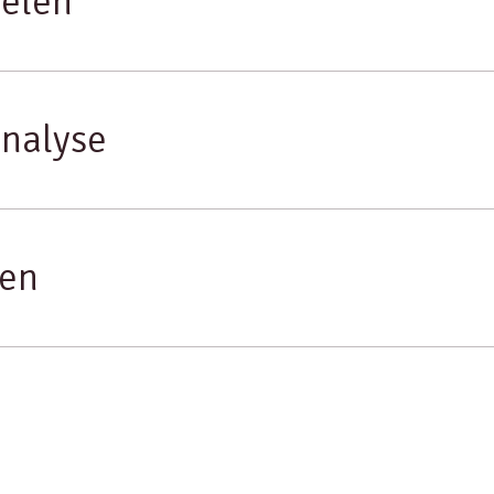
elen
nalyse
nen