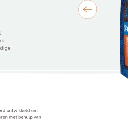
l
nk
rdige
erd ontwikkeld om
eren met behulp van