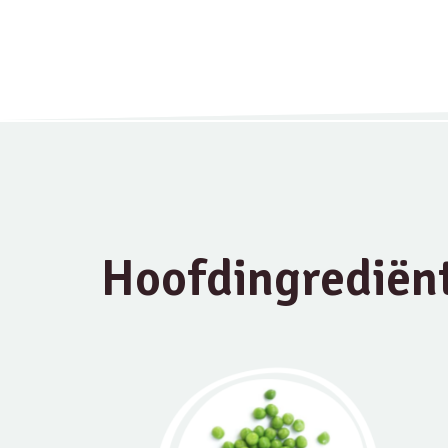
Hoofdingrediën